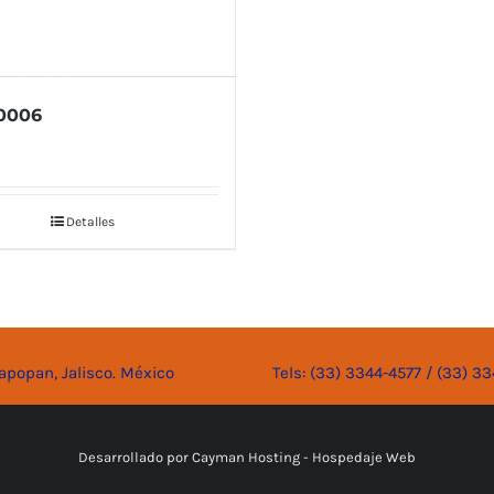
0006
Detalles
apopan, Jalisco. México
Tels: (33) 3344-4577 / (33) 3
Desarrollado por
Cayman Hosting - Hospedaje Web