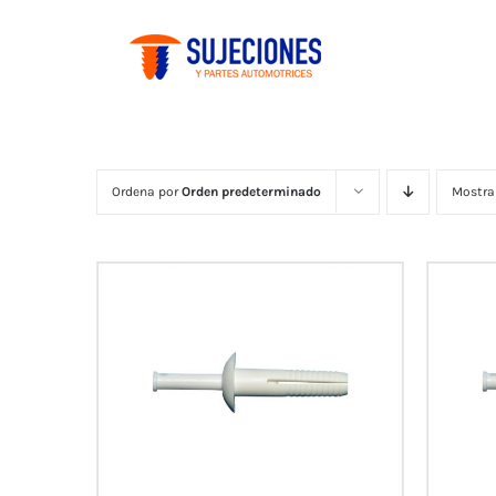
Saltar
al
contenido
Ordena por
Orden predeterminado
Mostra