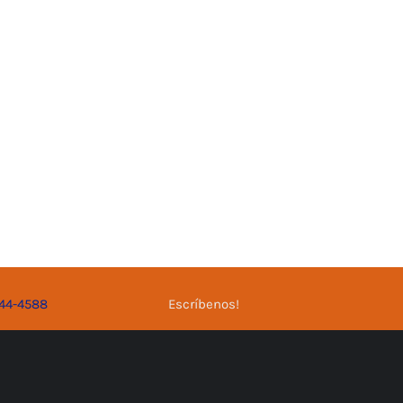
344-4588
Escríbenos!